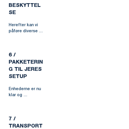
platforme og 
BESKYTTEL
udrulningsværktø
SE
jer. Så foretager 
vi en 
Herefter kan vi 
funktionskontrol 
påføre diverse 
for at sikre, at 
mærkninger, som 
hver enkelt 
tyveri- og 
enhed er 
assetmærkning, 
registreret og 
6 /
logo, etc. Hvis I 
konfigureret 
har behov for 
PAKKETERIN
korrekt til jeres 
beskyttelse i 
domain.
G TIL JERES
form af for 
SETUP
eksempel skins 
eller hardcovers, 
Enhederne er nu 
protection 
klar og 
screens, anti-
pakketeres ud 
glare eller 
fra jeres behov: 
privacy filters, 
enhederne kan 
tastaturcovere, 
7 /
for eksempel 
protection 
pakkes efter 
TRANSPORT
stickers, 