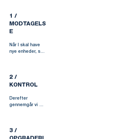
1 /
MODTAGELS
E
Når I skal have 
nye enheder, så 
gør I, som I plejer 
og bestiller hos 
jeres foretrukne 
2 /
leverandør, men 
får dem leveret 
KONTROL
hos os. Ved 
modtagelsen, 
Derefter 
står vi får 
gennemgår vi 
udpakningen og 
hver enkelt 
sorteringen af 
enhed og 
emballagen, så 
foretager en 
den kan blive 
3 /
kvalitetskontrol, 
genanvendt 
hvor vi tjekker for 
OPGRADERI